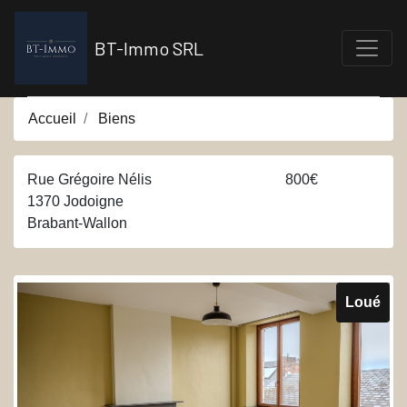
Aller
au
BT-Immo SRL
contenu
principal
Accueil
Biens
Rue Grégoire Nélis
800€
1370
Jodoigne
Brabant-Wallon
Loué